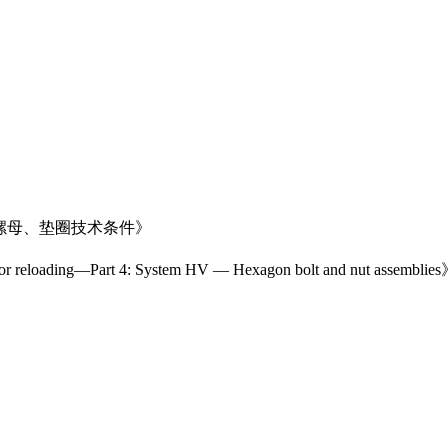
头螺母、垫圈技术条件》
for reloading—Part 4: System HV — Hexagon bolt and nut assemblie