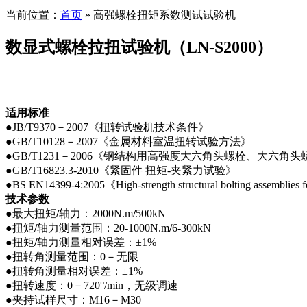
当前位置：
首页
» 高强螺栓扭矩系数测试试验机
数显式螺栓拉扭试验机（LN-S2000）
适用标准
●JB/T9370－2007《扭转试验机技术条件》
●GB/T10128－2007《金属材料室温扭转试验方法》
●GB/T1231－2006《钢结构用高强度大六角头螺栓、大六角
●GB/T16823.3-2010《紧固件 扭矩-夹紧力试验》
●BS EN14399-4:2005《High-strength structural bolting assemblies 
技术参数
●最大扭矩
/
轴力：2000N.m
/
500kN
●扭矩
/
轴力测量范围：20-1000N.m
/
6-300kN
●扭矩
/
轴力测量相对误差：±1%
●扭转角测量范围：0－无限
●扭转角测量相对误差：±1%
●扭转速度：0－720°/min，无级调速
●夹持试样尺寸：M16－M30